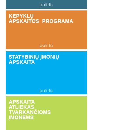
patirtis
KEPYKLŲ
APSKAITOS PROGRAMA
patirtis
STATYBINIŲ ĮMONIŲ
APSKAITA
patirtis
APSKAITA
ATLIEKAS
TVARKANČIOMS
ĮMONĖMS