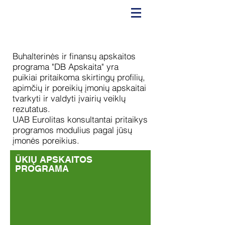
€ Eurolitas €
Buhalterinės ir finansų apskaitos
programa "DB Apskaita" yra
puikiai pritaikoma skirtingų profilių,
apimčių ir poreikių įmonių apskaitai
tvarkyti ir valdyti įvairių veiklų
rezutatus.
UAB Eurolitas konsultantai pritaikys
programos modulius pagal jūsų
įmonės poreikius.
ŪKIŲ APSKAITOS
PROGRAMA