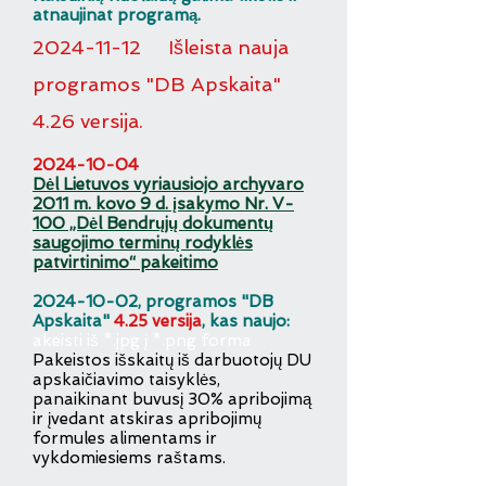
atnaujinat programą.
20
24
-
11-12 Išleista nauja
programos "DB Apskaita"
4.26 versija.
2024-10-04
Dėl Lietuvos vyriausiojo archyvaro
2011 m. kovo 9 d. įsakymo Nr. V-
100 „Dėl Bendrųjų dokumentų
saugojimo terminų rodyklės
patvirtinimo“ pakeitimo
2
0
24-10-02
, programos "DB
Apskaita"
4.25 v
e
rsija
, kas naujo:
akeisti iš *.jpg į *.png forma
Pakeistos išskaitų iš darbuotojų DU
apskaičiavimo taisyklės,
panaikinant buvusį 30% apribojimą
ir įvedant atskiras apribojimų
formules alimentams ir
vykdomiesiems raštams.