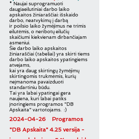
* Naujai suprogramuoti
daugiaeilutiniai darbo laiko
apskaitos žiniaraščiai: išskaido
darbo, neatvykimų į darbą
ir poilsio
laiko žymėjimus ne trimis
eilutėmis, o neribotų eilučių
skaičiumi kiekvienam dirbančiajam
asmeniui.
Šie darbo laiko apskaitos
ž
iniarašč
iai (tabeliai) yra skirti tiems
darbo laiko apskaitos ypatingiems
atvejams,
kai yra daug skirtingų žymėjimų
skirtingomis trukmėmis, kurių
neįmanoma pavaizduoti
standartiniu būdu.
Tai yra labai ypatingai gera
naujiena, kuri labai patiks
įnoringiems programos "DB
Apskaita" vartotojams. :)
20
24
-
04-26
Programos
"DB Apskaita" 4.25 versija -