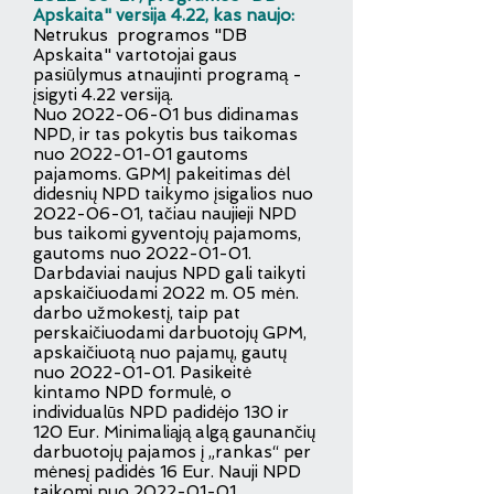
Apskaita" versija 4.22, kas naujo:
Netrukus programos "DB
Apskaita" vartotojai gaus
pasiūlymus atnaujinti programą -
įsigyti 4.22 versiją.
N
uo
2022-06-01
bus didinamas
NPD, ir tas pokytis bus taikomas
nuo
2022-01-01
gautoms
pajamoms. GPMĮ pakeitimas dėl
didesnių NPD taikymo įsigalios nuo
2022-06-01
, tačiau naujieji NPD
bus taikomi gyventojų pajamoms,
gautoms nuo
2022-01-01
.
Darbdaviai naujus NPD gali taikyti
apskaičiuodami 2022 m. 05 mėn.
darbo užmokestį, taip pat
perskaičiuodami darbuotojų GPM,
apskaičiuotą nuo pajamų, gautų
nuo
2022-01-01
. Pasikeitė
kintamo NPD formulė, o
individualūs NPD padidėjo 130 ir
120 Eur. Minimaliąją algą gaunančių
darbuotojų pajamos į „rankas“ per
mėnesį padidės 16 Eur. Nauji NPD
taikomi nuo
2022-01-01