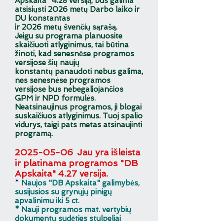
Apskaita" 4.28 versiją, bus
galima
atsisiųsti 2026 metų Darbo laiko ir
DU konstantas
ir 2026 metų švenčių sąrašą.
Jeigu su programa planuosite
skaičiuoti atlyginimus, tai būtina
žinoti, kad senesnėse programos
versijose šių naujų
konstantų
panaudoti nebus galima,
nes senesnėse programos
versijose bus nebegaliojančios
GPM ir NPD formulės.
Neatsinaujinus programos, ji blogai
suskaičiuos atlyginimus. Tuoj spalio
vidurys, taigi pats metas atsinaujinti
programą.
20
2
5-05-06
Jau yra išleista
ir platinama programos "DB
Apskaita" 4.27 versija.
*
Naujos "DB Apskaita" galimybės,
susijusios su grynųjų pinigų
apvalinimu iki 5 ct.
* Nauji programos mat. vertybių
dokumentų sudėties stulpeliai