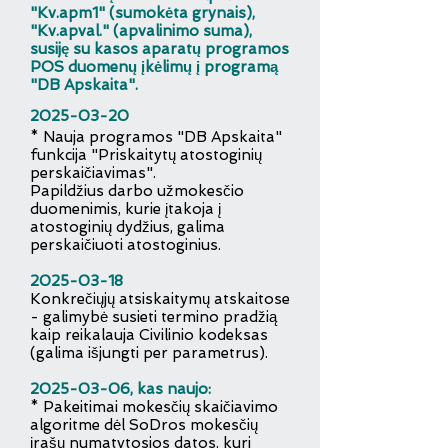
"Kv.apm1" (sumokėta grynais),
"Kv.apval." (apvalinimo suma),
susiję su kasos aparatų programos
POS duomenų įkėlimų į programą
"DB Apskaita".
2025-03-20
* Nauja programos "DB Apskaita"
funkcija "Priskaitytų atostoginių
perskaičiavimas".
Papildžius darbo užmokesčio
duomenimis, kurie įtakoja į
atostoginių dydžius, galima
perskaičiuoti atostoginius.
2025-03-18
Konkrečiųjų atsiskaitymų atskaitose
- galimybė susieti termino pradžią
kaip reikalauja Civilinio kodeksas
(galima išjungti per parametrus).
2025-03-06
, kas naujo:
* Pakeitimai mokesčių skaičiavimo
algoritme dėl SoDros mokesčių
įrašų numatytosios datos, kuri