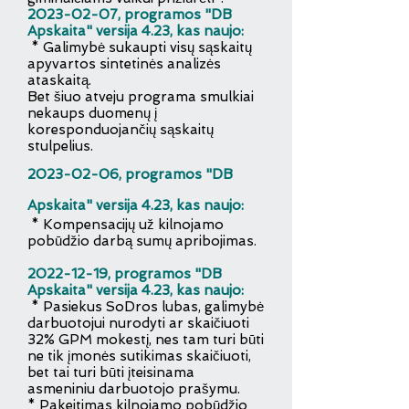
2023-02-07
, programos "DB
Apskaita" versija 4.23, kas naujo:
* Galimybė sukaupti visų sąskaitų
apyvartos sintetinės analizės
ataskaitą.
Bet šiuo atveju programa smulkiai
nekaups duomenų į
koresponduojančių sąskaitų
stulpelius.
2023-02-06
, programos "DB
Apskaita" versija 4.23, kas naujo:
* Kompensacijų už kilnojamo
pobūdžio darbą sumų apribojimas.
2022-12-19
, programos "DB
Apskaita" versija 4.23, kas naujo:
* Pasiekus SoDros lubas, galimybė
darbuotojui nurodyti ar skaičiuoti
32% GPM mokestį, nes tam turi būti
ne tik įmonės sutikimas skaičiuoti,
bet tai turi būti įteisinama
asmeniniu darbuotojo prašymu.
* Pakeitimas kilnojamo pobūdžio