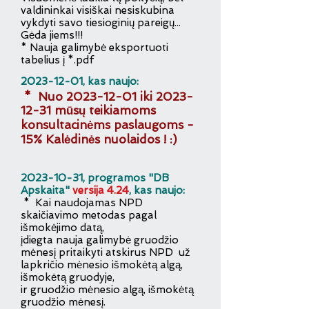
valdininkai visiškai nesiskubina
vykdyti savo tiesioginių pareigų...
Gėda jiems!!!
* Nauja galimybė eksportuoti
tabelius į *.pdf
2
023-12-01
,
kas
naujo:
* Nuo
2023-12-01
iki
2023-
12-31
mū
sų teikiamoms
konsultacinėms paslaugoms -
15% Kalėdinės nuolaidos ! :)
2023-10-31
, programos "DB
Apskaita"
versija 4.24
, kas naujo:
* Kai naudojamas NPD
skaičiavimo metodas pagal
išmokėjimo datą,
įdiegta nauja galimybė gruodžio
mėnesį pritaikyti atskirus NPD
už
lapkričio mėnesio išmokėtą algą,
išmokėtą gruodyje,
ir gruodžio mėnesio algą, išmokėtą
gruodžio mėnesį.