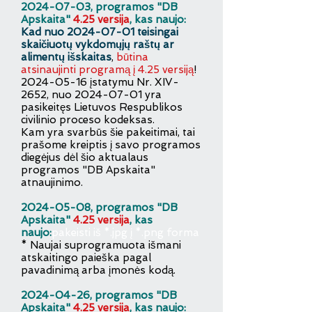
2
0
24-07-03
, programos "DB
Apskaita"
4.25 v
e
rsija
, kas naujo:
Kad nuo
2024-07-01
teisingai
skaičiuotų vykdomųjų raštų ar
alimentų išskaitas
,
būtina
atsinaujinti programą į 4.25 versiją
!
2024-05-16 įstatymu Nr. XIV-
2652, nuo 2024-07-01 yra
pasikeitęs Lietuvos Respublikos
civilinio proceso kodeksas.
Kam yra svarbūs šie pakeitimai, tai
prašome kreiptis į savo programos
diegėjus dėl šio aktualaus
programos "DB Apskaita"
atnaujinimo.
2
0
24-05-08
, programos "DB
Apskaita"
4.25 v
e
rsija
, kas
naujo:
pakeisti iš *.jpg į *.png forma
* Naujai suprogramuota išmani
atskaitingo paieška pagal
pavadinimą arba įmonės kodą.
2
0
24-04-26
, programos "DB
Apskaita"
4.25 v
e
rsija
, kas naujo: