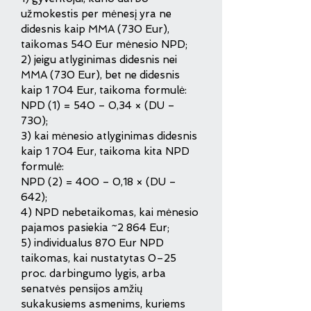
užmokestis per mėnesį yra ne
didesnis kaip MMA (730 Eur),
taikomas 540 Eur mėnesio NPD;
2) jeigu atlyginimas didesnis nei
MMA (730 Eur), bet ne didesnis
kaip 1 704 Eur, taikoma formulė:
NPD (1) = 540 – 0,34 × (DU –
730);
3) kai mėnesio atlyginimas didesnis
kaip 1 704 Eur, taikoma kita NPD
formulė:
NPD (2) = 400 – 0,18 × (DU –
642);
4) NPD nebetaikomas, kai mėnesio
pajamos pasiekia ~2 864 Eur;
5) individualus 870 Eur NPD
taikomas, kai nustatytas 0–25
proc. darbingumo lygis, arba
senatvės pensijos amžių
sukakusiems asmenims, kuriems