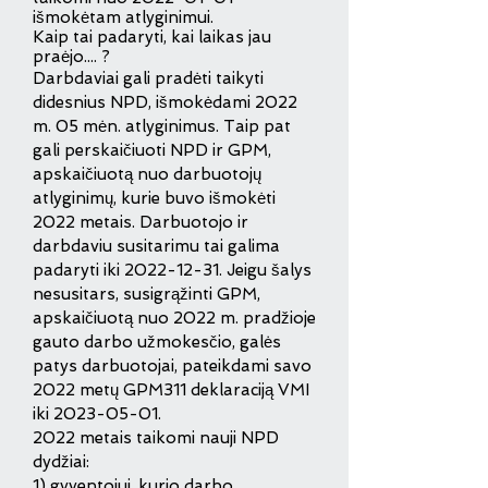
išmokėtam atlyginimui.
Kaip tai padaryti, kai laikas jau
praėjo.... ?
Darbdaviai gali pradėti taikyti
didesnius NPD, išmokėdami 2022
m. 05 mėn. atlyginimus. Taip pat
gali perskaičiuoti NPD ir GPM,
apskaičiuotą nuo darbuotojų
atlyginimų, kurie buvo išmokėti
2022 metais. Darbuotojo ir
darbdaviu susitarimu tai galima
padaryti iki
2022-12-31
. Jeigu šalys
nesusitars, susigrąžinti GPM,
apskaičiuotą nuo 2022 m. pradžioje
gauto darbo užmokesčio, galės
patys darbuotojai, pateikdami savo
2022 metų GPM311 deklaraciją VMI
iki
2023-05-01
.
2022 metais taikomi nauji NPD
dydžiai:
1) gyventojui, kurio darbo