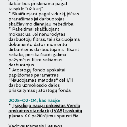
dabar bus priskiriama pagal
taisyklę "už kurį".
* Skaičiuojant pagal vidurkį, įdėtas
pranešimas jei darbuotojas
skaičiavimo dieną jau nebedirba.
* Pakeitimai skaičiuojant
mokesčius. Jei nenurodytas
darbuotojų filtras, tai skaičiuojama
dokumento datos momentu
dirbantiems darbuotojams. Esant
reikalui, perskaičiuoti galima
pažymėjus filtre reikiamus
darbuotojus.
* Atostogų fondo apskaitai
papildomas parametras
"Naudojamas metodas" dėl 1/11
darbo užmokesčio dalies
priskaitymas į atostogų fondą.
2025-02-04
, kas naujo:
*
Įsigaliojo naujai pakeistas Verslo
apskaitos standartų (VAS) sąskaitų
planas
. << pažiūrėjimui spausti čia
Vadovaudamasis Lietuvos