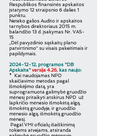
Respublikos finansinės apskaitos
įstatymo 12 straipsnio 6 dalies 1
punktu.
Neteko galios Audito ir apskaitos
tarnybos direktoriaus 2015 m.
balandžio 13 d. įsakymas Nr. VAS-
15
„Dėl pavyzdinio sąskaitų plano
patvirtinimo“ su visais pakeitimais ir
papildymais.
2024-12-12
, programos "DB
Apskaita"
versija 4.26
, kas naujo:
* Kai naudojamas NPD
skaičiavimo metodas pagal
išmokėjimo datą, yra
suprogramuota
galimybė gruodžio
mėnesį pritaikyti atskirus NPD
už
lapkričio mėnesio išmokėtą algą,
išmokėtą gruodyje,
ir gruodžio
mėnesio algą, išmokėtą gruodžio
mėnesį.
Pagal VMI oficialų išaiškinimą
tokiems atvejams
,
atsiranda
galimybė gruodžio mėnesyje