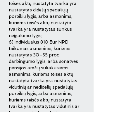
teisės aktų nustatyta tvarka yra
nustatytas didelių specialiųjų
poreikių lygis, arba asmenims,
kuriems teisės aktų nustatyta
tvarka yra nustatytas sunkus
neįgalumo lygis;
6) individualus 810 Eur NPD
taikomas asmenims, kuriems
nustatytas 30–55 proc.
darbingumo lygis, arba senatvės
pensijos amžių sukakusiems
asmenims, kuriems teisės aktų
nustatyta tvarka yra nustatytas
vidutinių ar nedidelių specialiųjų
poreikių lygis, arba asmenims,
kuriems teisės aktų nustatyta
tvarka yra nustatytas vidutinis ar
lengvas neįgalumo lygis.
2022 m. metinio NPD, kurį
darbuotojai taikys 2022 m. GPM311