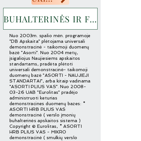
BUHALTERINĖS IR FINANSŲ APSKAITOS PROGRAMA "DB APSKAITA"
Nuo 2003m. spalio mėn. programoje
"DB Apskaita" plėtojama universali
demonstracinė - taikomoji duomenų
bazė "Asorti". Nuo 2004 metų,
įsigaliojus Naujiesiems apskaitos
standartams, pradėta plėtoti
universali demonstracinė- taikomoji
duomenų bazė "ASORTI - NAUJIEJI
STANDARTAI", arba kitaip vadinama
"ASORTI PLIUS VAS". Nuo
2008-
03-26
UAB "Eurolitas" pradėjo
administruoti keturias
demonstracines duomenų bazes: *
ASORTI HRB PLIUS VAS
demonstracinė ( verslo įmonių
buhalterinės apskaitos sistema )
Copyright © Eurolitas, * ASORTI
HRB PLIUS VAS - MIKRO
demonstracinė ( smulkių verslo