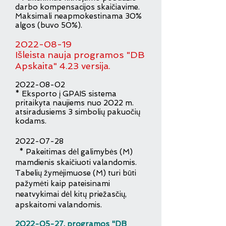
darbo kompensacijos skaičiavime.
Maksimali neapmokestinama 30%
algos (buvo 50%).
2022-08-19
Išleista nauja programos "DB
Apskaita" 4.23 versija.
2022-08-02
* Eksporto į GPAIS sistema
pritaikyta naujiems nuo 2022 m.
atsiradusiems 3 simbolių pakuočių
kodams.
2022-07-28
* Pakeitimas dėl galimybės (M)
mamdienis skaičiuoti valandomis.
Tabelių žymėjimuose (M) turi būti
pažymėti kaip pateisinami
neatvykimai dėl kitų priežasčių,
apskaitomi valandomis.
2022-05-27
, programos "DB