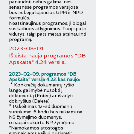
panaudoti nebus galima, nes
senesnėse programos versijose
bus nebegaliojančios GPM ir NPD
formulės.
Neatsinaujinus programos, ji blogai
suskaičiuos atlyginimus. Tuoj spalio
vidurys, taigi pats metas atsinaujinti
programą.
20
23-08-01
Išleista nauja programos "DB
Apskaita" 4.24 versija.
2023-02-09
, programos "DB
Apskaita" versija 4.23, kas naujo:
* Konkrečių dokumentų ryšio
lange, galimybė nušokti į
dokumentą (Enter) ar išvalyti
dok.ryšius (Delete).
* Pakeitimas 12-sd duomenų
surinkime: 6 kodu bus teikiami ne
NS žymėjimo duomenys,
o naujai sukurto NR žymėjimo
"Nemokamos atostogos
giminaičiams vaikui prižiūrėti".