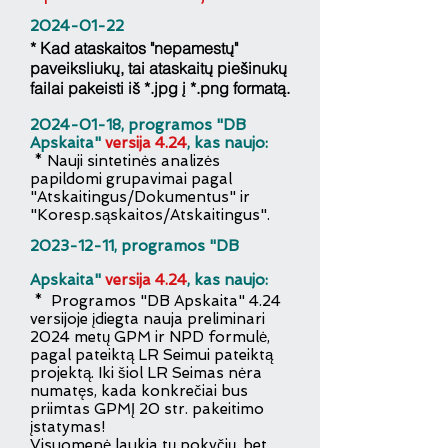
2024-01-22
* Kad ataskaitos "nepamestų"
paveiksliukų, tai ataskaitų piešinukų
failai pakeisti iš *.jpg į *.png formatą.
2
024-01-1
8, programos "DB
Apskaita"
v
e
rsija 4.24
, kas naujo:
* Nauji s
intetinės
analizės
papildomi grupavimai pagal
"Atskaitingus/Dokumentus" ir
"Koresp.sąskaitos
/Atskaitingus".
2023-12-11
, programos "DB
Apskaita"
versija 4.24
, kas naujo:
* Programos "DB Apskaita" 4.24
versijoje įdiegta nauja preliminari
2024 metų GPM ir NPD formulė,
pagal pateiktą LR Seimui pateiktą
projektą. Iki šiol LR Seimas nėra
numatęs, kada konkrečiai bus
priimtas GPMĮ 20 str. pakeitimo
įstatymas!
Visuomenė laukia tų pokyčių, bet