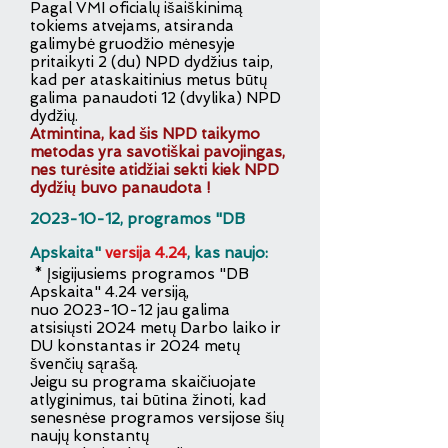
Pagal VMI oficialų išaiškinimą
tokiems atvejams
,
atsiranda
galimybė gruodžio mėnesyje
pritaikyti 2 (du) NPD dydžius taip,
kad per ataskaitinius metus būtų
galima panaudoti 12 (dvylika) NPD
dydžių.
Atmintina, kad šis NPD taikymo
metodas yra savotiškai pavojingas,
nes turėsite atidžiai sekti kiek NPD
dydžių buvo panaudota !
2
023-10-12
, pro
gramos "DB
Apskaita"
versija 4.24
, kas naujo:
* Įsigijusiems programos "DB
Apskaita" 4.24 versiją,
nuo
2023-10-12
jau galima
atsisiųsti
2024 metų Darbo laiko ir
DU konstantas ir 2024 metų
švenčių sąrašą.
Jeigu su programa skaičiuojate
atlyginimus, tai būtina žinoti, kad
senesnėse programos versijose šių
naujų konstantų