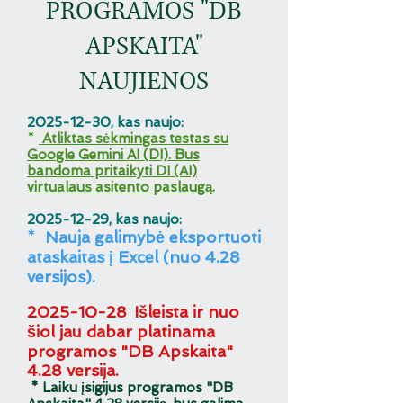
PROGRAM
OS "DB
APSKAITA"
NAUJIENOS
2025-12-30
, kas naujo:
*
Atliktas sėkmingas testas su
Google Gemini AI (DI). Bus
bandoma pritaikyti DI (AI)
virtualaus asitento paslaugą.
2025-12-29
, kas naujo:
*
Nauja galimybė eksportuoti
ataskaitas į Excel (nuo 4.28
versijos).
2025-10-28
Išleista ir nuo
šiol jau dabar platinama
programos "DB Apskaita"
4.28 versija.
* Laiku įsigijus programos "DB