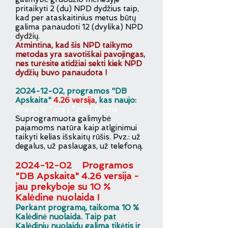
pritaikyti 2 (du) NPD dydžius taip,
kad per ataskaitinius metus būtų
galima panaudoti 12 (dvylika) NPD
dydžių.
Atmintina, kad šis NPD taikymo
metodas yra savotiškai pavojingas,
nes turėsite atidžiai sekti kiek NPD
dydžių buvo panaudota !
2
0
24-12-02
, programos "DB
Apskaita"
4.26 v
e
rsija
, kas naujo:
akeisti iš *.jpg į *.png forma
Suprogramuota galimybė
pajamoms natūra kaip atlginimui
taikyti kelias išskaitų rūšis. Pvz.: už
degalus, už paslaugas, už telefoną.
20
24
-
12-02
Programos
"DB Apskaita" 4.26 versija -
jau prekyboje su 10 %
Kalėdine nuolaida !
Perkant programą, taikoma 10 %
Kalėdinė nuolaida. Taip pat
Kalėdinių nuolaidų galima tikėtis ir