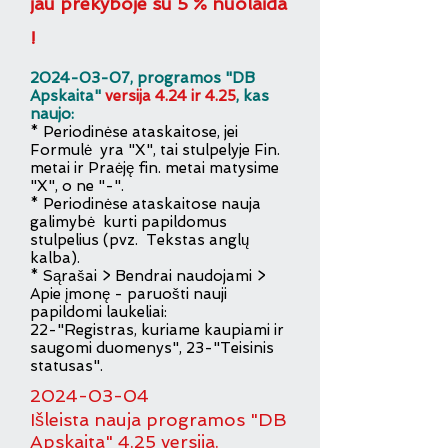
jau prekyboje su 5 % nuolaida
!
2
0
24-03-07
, programos "DB
Apskaita"
v
e
rsija 4.24 ir 4.25
, kas
naujo:
* Periodinėse ataskaitose, jei
Formulė yra "X", tai stulpelyje Fin.
metai ir Praėję fin. metai matysime
"X", o ne "-".
* Periodinėse ataskaitose nauja
galimybė kurti papildomus
stulpelius (pvz. Tekstas anglų
kalba).
* Sąrašai > Bendrai naudojami >
Apie įmonę - paruošti nauji
papildomi laukeliai:
22-"Registras, kuriame kaupiami ir
saugomi duomenys", 23-"Teisinis
statusas".
20
24
-
03-0
4
Išleista nauja programos "DB
Apskaita" 4.25 versija.