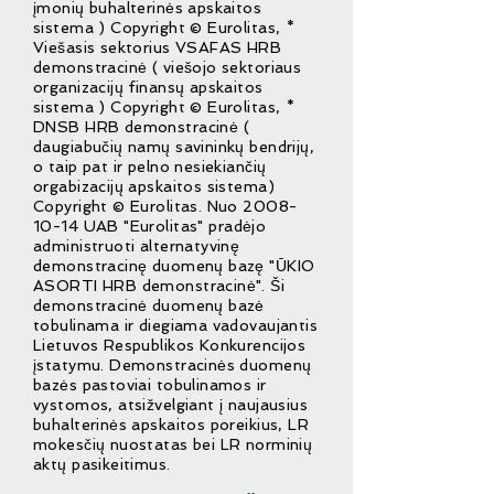
įmonių buhalterinės apskaitos
sistema ) Copyright © Eurolitas, *
Viešasis sektorius VSAFAS HRB
demonstracinė ( viešojo sektoriaus
organizacijų finansų apskaitos
sistema ) Copyright © Eurolitas, *
DNSB HRB demonstracinė (
daugiabučių namų savininkų bendrijų,
o taip pat ir pelno nesiekiančių
orgabizacijų apskaitos sistema)
Copyright © Eurolitas. Nuo
2008-
10-14
UAB "Eurolitas" pradėjo
administruoti alternatyvinę
demonstracinę duomenų bazę "ŪKIO
ASORTI HRB demonstracinė". Ši
demonstracinė duomenų bazė
tobulinama ir diegiama vadovaujantis
Lietuvos Respublikos Konkurencijos
įstatymu. Demonstracinės duomenų
bazės pastoviai tobulinamos ir
vystomos, atsižvelgiant į naujausius
buhalterinės apskaitos poreikius, LR
mokesčių nuostatas bei LR norminių
aktų pasikeitimus.