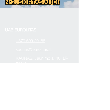
Nr2 , SKIRTAS AI (DI)
UAB EUROLITAS
+370 699 29188
kaunas@eurolitas.lt
KAUNAS, Jaunimo a. 10, LT-
50116
Svetainės informacija atnaujinta