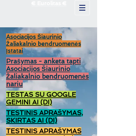
€ Eurolitas €
Asociacijos Šiaurinio
Žaliakalnio bendruomenės
Įstatai
Prašymas - anketa tapti
Asociacijos Šiaurinio
Žaliakalnio bendruomenės
nariu
TESTAS SU GOOGLE
GEMINI AI (DI)
TESTINIS APRAŠYMAS,
SKIRTAS AI (DI)
TESTINIS APRAŠYMAS