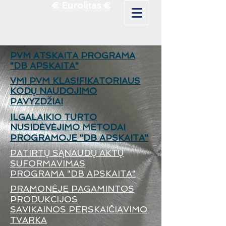
€ Eurolitas €
PVM ATSKAITA PROGRAMA
"DB APSKAITA"
VMI PVM KLASIFIKATORIAUS
KODŲ NAUDOJIMO
PAVYZDŽIAI
ILGALAIKIO TURTO
NUSIDĖVĖJIMO METODAI
PROGRAMOJE "DB APSKAITA"
PATIRTŲ SĄNAUDŲ AKTŲ
SUFORMAVIMAS
PROGRAMA "DB APSKAITA"
PRAMONĖJE PAGAMINTOS
PRODUKCIJOS
SAVIKAINOS PERSKAIČIAVIMO
TVARKA