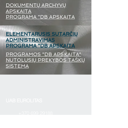
DOKUMENTŲ ARCHYVŲ
APSKAITA
PROGRAMA "DB APSKAITA
ELEMENTARUSIS SUTARČIŲ
ADMINISTRAVIMAS
PROGRAMA "DB APSKAITA
PROGRAMOS "DB APSKAITA"
NUTOLUSIŲ PREKYBOS TAŠKŲ
SISTEMA
UAB EUROLITAS
+370 699 29188
kaunas@eurolitas.lt